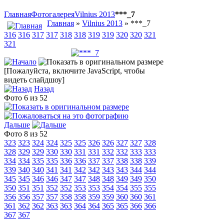
Главная
Фотогалерея
Vilnius 2013
***_7
Главная
»
Vilnius 2013
» ***_7
316
316
317
317
318
318
319
319
320
320
321
321
[Пожалуйста, включите JavaScript, чтобы
видеть слайдшоу]
Назад
Фото 6 из 52
Дальше
Фото 8 из 52
323
323
324
324
325
325
326
326
327
327
328
328
329
329
330
330
331
331
332
332
333
333
334
334
335
335
336
336
337
337
338
338
339
339
340
340
341
341
342
342
343
343
344
344
345
345
346
346
347
347
348
348
349
349
350
350
351
351
352
352
353
353
354
354
355
355
356
356
357
357
358
358
359
359
360
360
361
361
362
362
363
363
364
364
365
365
366
366
367
367