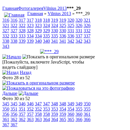
Главная
Фотогалерея
Vilnius 2013
***_29
Главная
»
Vilnius 2013
» ***_29
316
316
317
317
318
318
319
319
320
320
321
321
322
322
323
323
324
324
325
325
326
326
327
327
328
328
329
329
330
330
331
331
332
332
333
333
334
334
335
335
336
336
337
337
338
338
339
339
340
340
341
341
342
342
343
343
[Пожалуйста, включите JavaScript, чтобы
видеть слайдшоу]
Назад
Фото 28 из 52
Дальше
Фото 30 из 52
345
345
346
346
347
347
348
348
349
349
350
350
351
351
352
352
353
353
354
354
355
355
356
356
357
357
358
358
359
359
360
360
361
361
362
362
363
363
364
364
365
365
366
366
367
367