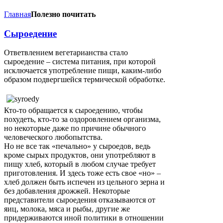
Главная
Полезно почитать
Сыроедение
Ответвлением вегетарианства стало
сыроедение – система питания, при которой
исключается употребление пищи, каким-либо
образом подвергшейся термической обработке.
Кто-то обращается к сыроедению, чтобы
похудеть, кто-то за оздоровлением организма,
но некоторые даже по причине обычного
человеческого любопытства.
Но не все так «печально» у сыроедов, ведь
кроме сырых продуктов, они употребляют в
пищу хлеб, который в любом случае требует
приготовления. И здесь тоже есть свое «но» –
хлеб должен быть испечен из цельного зерна и
без добавления дрожжей. Некоторые
представители сыроедения отказываются от
яиц, молока, мяса и рыбы, другие же
придерживаются иной политики в отношении