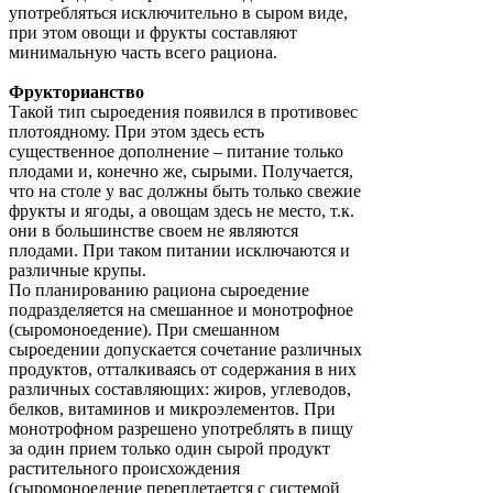
употребляться исключительно в сыром виде,
при этом овощи и фрукты составляют
минимальную часть всего рациона.
Фрукторианство
Такой тип сыроедения появился в противовес
плотоядному. При этом здесь есть
существенное дополнение – питание только
плодами и, конечно же, сырыми. Получается,
что на столе у вас должны быть только свежие
фрукты и ягоды, а овощам здесь не место, т.к.
они в большинстве своем не являются
плодами. При таком питании исключаются и
различные крупы.
По планированию рациона сыроедение
подразделяется на смешанное и монотрофное
(сыромоноедение). При смешанном
сыроедении допускается сочетание различных
продуктов, отталкиваясь от содержания в них
различных составляющих: жиров, углеводов,
белков, витаминов и микроэлементов. При
монотрофном разрешено употреблять в пищу
за один прием только один сырой продукт
растительного происхождения
(сыромоноедение переплетается с системой