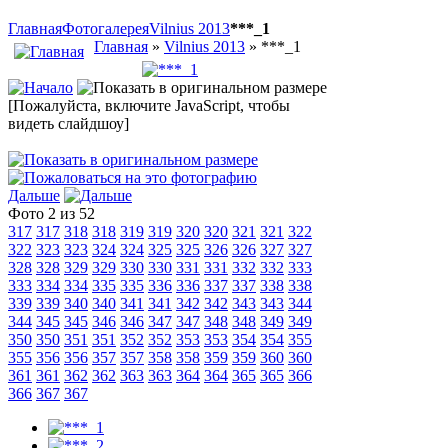
Главная
Фотогалерея
Vilnius 2013
***_1
Главная
»
Vilnius 2013
» ***_1
[Пожалуйста, включите JavaScript, чтобы
видеть слайдшоу]
Дальше
Фото 2 из 52
317
317
318
318
319
319
320
320
321
321
322
322
323
323
324
324
325
325
326
326
327
327
328
328
329
329
330
330
331
331
332
332
333
333
334
334
335
335
336
336
337
337
338
338
339
339
340
340
341
341
342
342
343
343
344
344
345
345
346
346
347
347
348
348
349
349
350
350
351
351
352
352
353
353
354
354
355
355
356
356
357
357
358
358
359
359
360
360
361
361
362
362
363
363
364
364
365
365
366
366
367
367