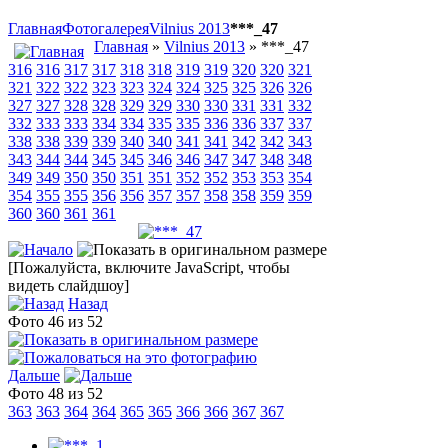
Главная
Фотогалерея
Vilnius 2013
***_47
Главная
»
Vilnius 2013
» ***_47
316
316
317
317
318
318
319
319
320
320
321
321
322
322
323
323
324
324
325
325
326
326
327
327
328
328
329
329
330
330
331
331
332
332
333
333
334
334
335
335
336
336
337
337
338
338
339
339
340
340
341
341
342
342
343
343
344
344
345
345
346
346
347
347
348
348
349
349
350
350
351
351
352
352
353
353
354
354
355
355
356
356
357
357
358
358
359
359
360
360
361
361
[Пожалуйста, включите JavaScript, чтобы
видеть слайдшоу]
Назад
Фото 46 из 52
Дальше
Фото 48 из 52
363
363
364
364
365
365
366
366
367
367