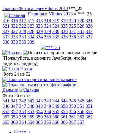
Главная
Фотогалерея
Vilnius 2013
***_25
Главная
»
Vilnius 2013
» ***_25
316
316
317
317
318
318
319
319
320
320
321
321
322
322
323
323
324
324
325
325
326
326
327
327
328
328
329
329
330
330
331
331
332
332
333
333
334
334
335
335
336
336
337
337
338
338
339
339
[Пожалуйста, включите JavaScript, чтобы
видеть слайдшоу]
Назад
Фото 24 из 52
Дальше
Фото 26 из 52
341
341
342
342
343
343
344
344
345
345
346
346
347
347
348
348
349
349
350
350
351
351
352
352
353
353
354
354
355
355
356
356
357
357
358
358
359
359
360
360
361
361
362
362
363
363
364
364
365
365
366
366
367
367