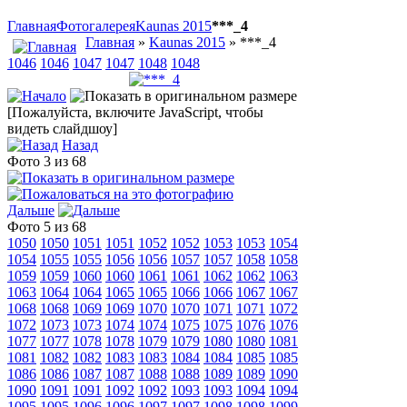
Главная
Фотогалерея
Kaunas 2015
***_4
Главная
»
Kaunas 2015
» ***_4
1046
1046
1047
1047
1048
1048
[Пожалуйста, включите JavaScript, чтобы
видеть слайдшоу]
Назад
Фото 3 из 68
Дальше
Фото 5 из 68
1050
1050
1051
1051
1052
1052
1053
1053
1054
1054
1055
1055
1056
1056
1057
1057
1058
1058
1059
1059
1060
1060
1061
1061
1062
1062
1063
1063
1064
1064
1065
1065
1066
1066
1067
1067
1068
1068
1069
1069
1070
1070
1071
1071
1072
1072
1073
1073
1074
1074
1075
1075
1076
1076
1077
1077
1078
1078
1079
1079
1080
1080
1081
1081
1082
1082
1083
1083
1084
1084
1085
1085
1086
1086
1087
1087
1088
1088
1089
1089
1090
1090
1091
1091
1092
1092
1093
1093
1094
1094
1095
1095
1096
1096
1097
1097
1098
1098
1099