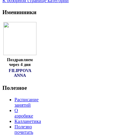
К обзорной странице категории
Именинники
Поздравляем
через 4 дня
FILIPPOVA
ANNA
Полезное
Расписание
занятий
О
аэробике
Калланетика
Полезно
почитать