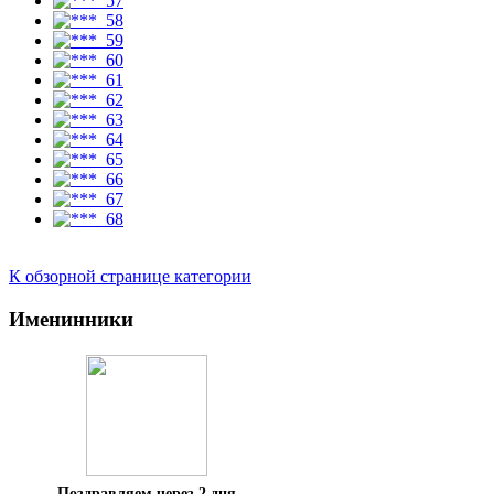
К обзорной странице категории
Именинники
Поздравляем через 2 дня