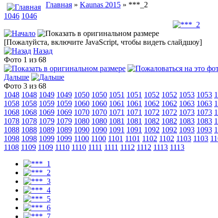
Главная
»
Kaunas 2015
» ***_2
1046
1046
[Пожалуйста, включите JavaScript, чтобы видеть слайдшоу]
Назад
Фото 1 из 68
Дальше
Фото 3 из 68
1048
1048
1049
1049
1050
1050
1051
1051
1052
1052
1053
1053
1
1058
1058
1059
1059
1060
1060
1061
1061
1062
1062
1063
1063
1
1068
1068
1069
1069
1070
1070
1071
1071
1072
1072
1073
1073
1
1078
1078
1079
1079
1080
1080
1081
1081
1082
1082
1083
1083
1
1088
1088
1089
1089
1090
1090
1091
1091
1092
1092
1093
1093
1
1098
1098
1099
1099
1100
1100
1101
1101
1102
1102
1103
1103
11
1108
1109
1109
1110
1110
1111
1111
1112
1112
1113
1113