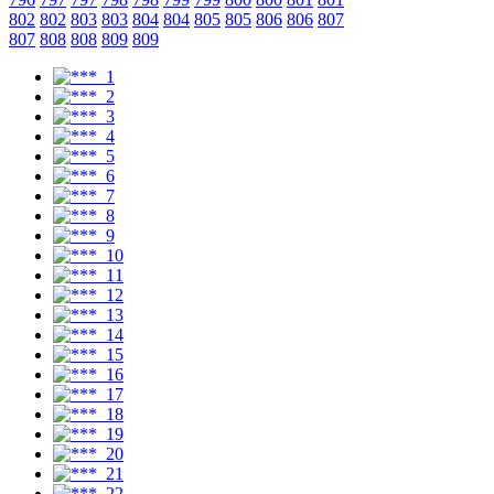
802
802
803
803
804
804
805
805
806
806
807
807
808
808
809
809