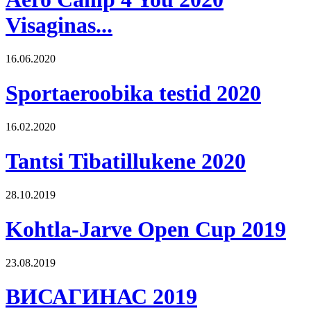
Visaginas...
16.06.2020
Sportaeroobika testid 2020
16.02.2020
Tantsi Tibatillukene 2020
28.10.2019
Kohtla-Jarve Open Cup 2019
23.08.2019
ВИСАГИНАС 2019