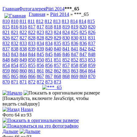
Главная
Фотогалерея
Piiri 2014
***_65
Главная
»
Piiri 2014
» ***_65
810
810
811
811
812
812
813
813
814
814
815
815
816
816
817
817
818
818
819
819
820
820
821
821
822
822
823
823
824
824
825
825
826
826
827
827
828
828
829
829
830
830
831
831
832
832
833
833
834
834
835
835
836
836
837
837
838
838
839
839
840
840
841
841
842
842
843
843
844
844
845
845
846
846
847
847
848
848
849
849
850
850
851
851
852
852
853
853
854
854
855
855
856
856
857
857
858
858
859
859
860
860
861
861
862
862
863
863
864
864
865
865
866
866
867
867
868
868
869
869
870
870
871
871
872
872
873
873
[Пожалуйста, включите JavaScript, чтобы
видеть слайдшоу]
Назад
Фото 64 из 93
Дальше
Фото 66 из 93