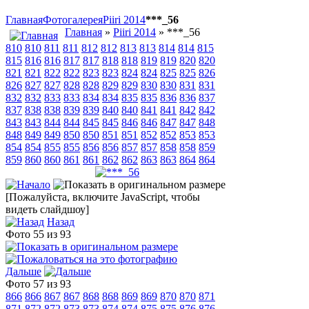
Главная
Фотогалерея
Piiri 2014
***_56
Главная
»
Piiri 2014
» ***_56
810
810
811
811
812
812
813
813
814
814
815
815
816
816
817
817
818
818
819
819
820
820
821
821
822
822
823
823
824
824
825
825
826
826
827
827
828
828
829
829
830
830
831
831
832
832
833
833
834
834
835
835
836
836
837
837
838
838
839
839
840
840
841
841
842
842
843
843
844
844
845
845
846
846
847
847
848
848
849
849
850
850
851
851
852
852
853
853
854
854
855
855
856
856
857
857
858
858
859
859
860
860
861
861
862
862
863
863
864
864
[Пожалуйста, включите JavaScript, чтобы
видеть слайдшоу]
Назад
Фото 55 из 93
Дальше
Фото 57 из 93
866
866
867
867
868
868
869
869
870
870
871
871
872
872
873
873
874
874
875
875
876
876