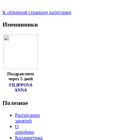
К обзорной странице категории
Именинники
Поздравляем
через 5 дней
FILIPPOVA
ANNA
Полезное
Расписание
занятий
О
аэробике
Калланетика