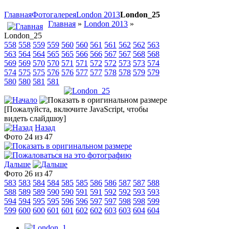
Главная
Фотогалерея
London 2013
London_25
Главная
»
London 2013
»
London_25
558
558
559
559
560
560
561
561
562
562
563
563
564
564
565
565
566
566
567
567
568
568
569
569
570
570
571
571
572
572
573
573
574
574
575
575
576
576
577
577
578
578
579
579
580
580
581
581
[Пожалуйста, включите JavaScript, чтобы
видеть слайдшоу]
Назад
Фото 24 из 47
Дальше
Фото 26 из 47
583
583
584
584
585
585
586
586
587
587
588
588
589
589
590
590
591
591
592
592
593
593
594
594
595
595
596
596
597
597
598
598
599
599
600
600
601
601
602
602
603
603
604
604