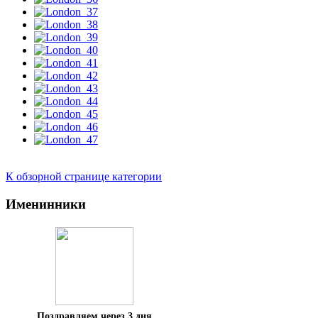
К обзорной странице категории
Именинники
Поздравляем через 3 дня