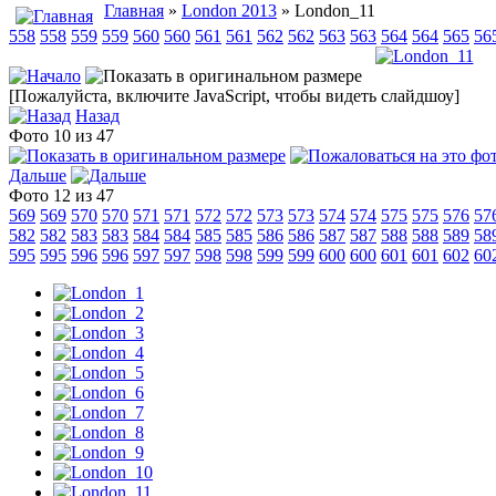
Главная
»
London 2013
» London_11
558
558
559
559
560
560
561
561
562
562
563
563
564
564
565
56
[Пожалуйста, включите JavaScript, чтобы видеть слайдшоу]
Назад
Фото 10 из 47
Дальше
Фото 12 из 47
569
569
570
570
571
571
572
572
573
573
574
574
575
575
576
57
582
582
583
583
584
584
585
585
586
586
587
587
588
588
589
58
595
595
596
596
597
597
598
598
599
599
600
600
601
601
602
60