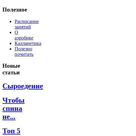
Полезное
Расписание
занятий
О
аэробике
Калланетика
Полезно
почитать
Новые
статьи
Сыроедение
Чтобы
спина
не...
Топ 5