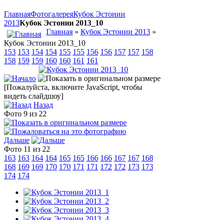
Главная
Фотогалерея
Кубок Эстонии
2013
Кубок Эстонии 2013_10
Главная
»
Кубок Эстонии 2013
»
Кубок Эстонии 2013_10
153
153
154
154
155
155
156
156
157
157
158
158
159
159
160
160
161
161
[Пожалуйста, включите JavaScript, чтобы
видеть слайдшоу]
Назад
Фото 9 из 22
Дальше
Фото 11 из 22
163
163
164
164
165
165
166
166
167
167
168
168
169
169
170
170
171
171
172
172
173
173
174
174