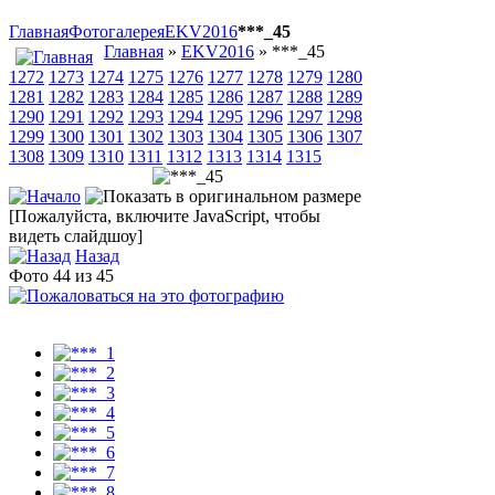
Главная
Фотогалерея
EKV2016
***_45
Главная
»
EKV2016
» ***_45
1272
1273
1274
1275
1276
1277
1278
1279
1280
1281
1282
1283
1284
1285
1286
1287
1288
1289
1290
1291
1292
1293
1294
1295
1296
1297
1298
1299
1300
1301
1302
1303
1304
1305
1306
1307
1308
1309
1310
1311
1312
1313
1314
1315
[Пожалуйста, включите JavaScript, чтобы
видеть слайдшоу]
Назад
Фото 44 из 45