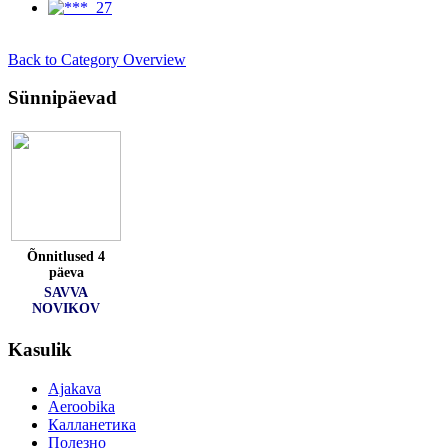
Back to Category Overview
Sünnipäevad
Õnnitlused 4
päeva
SAVVA
NOVIKOV
Kasulik
Ajakava
Aeroobika
Калланетика
Полезно