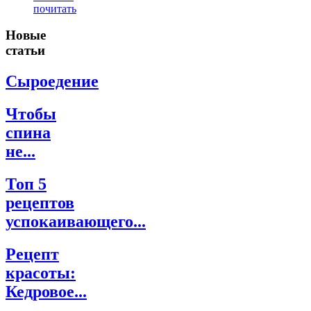
почитать
Новые
статьи
Сыроедение
Чтобы
спина
не...
Топ 5
рецептов
успокаивающего...
Рецепт
красоты:
Кедровое...