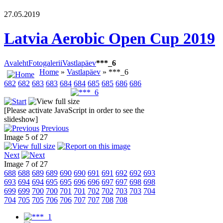
27.05.2019
Latvia Aerobic Open Cup 2019
Avaleht
Fotogalerii
Vastlapäev
***_6
Home
»
Vastlapäev
» ***_6
682
682
683
683
684
684
685
685
686
686
[Please activate JavaScript in order to see the
slideshow]
Previous
Image 5 of 27
Next
Image 7 of 27
688
688
689
689
690
690
691
691
692
692
693
693
694
694
695
695
696
696
697
697
698
698
699
699
700
700
701
701
702
702
703
703
704
704
705
705
706
706
707
707
708
708