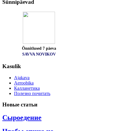
Sünnipäevad
Õnnitlused 7 päeva
SAVVA NOVIKOV
Kasulik
Ajakava
Aeroobika
Калланетика
Полезно почитать
Новые
статьи
Сыроедение