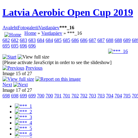
Latvia Aerobic Open Cup 2019
Avaleht
Fotogalerii
Vastlapäev
***_16
Home
»
Vastlapäev
» ***_16
682
682
683
683
684
684
685
685
686
686
687
687
688
688
689
68
695
695
696
696
[Please activate JavaScript in order to see the slideshow]
Previous
Image 15 of 27
Next
Image 17 of 27
698
698
699
699
700
700
701
701
702
702
703
703
704
704
705
70