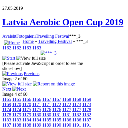
27.05.2019
Latvia Aerobic Open Cup 2019
Avaleht
Fotogalerii
Travelling Festival
***_3
Home
»
Travelling Festival
» ***_3
1162
1162
1163
1163
[Please activate JavaScript in order to see the
slideshow]
Previous
Image 2 of 60
Next
Image 4 of 60
1165
1165
1166
1166
1167
1167
1168
1168
1169
1169
1170
1170
1171
1171
1172
1172
1173
1173
1174
1174
1175
1175
1176
1176
1177
1177
1178
1178
1179
1179
1180
1180
1181
1181
1182
1182
1183
1183
1184
1184
1185
1185
1186
1186
1187
1187
1188
1188
1189
1189
1190
1190
1191
1191