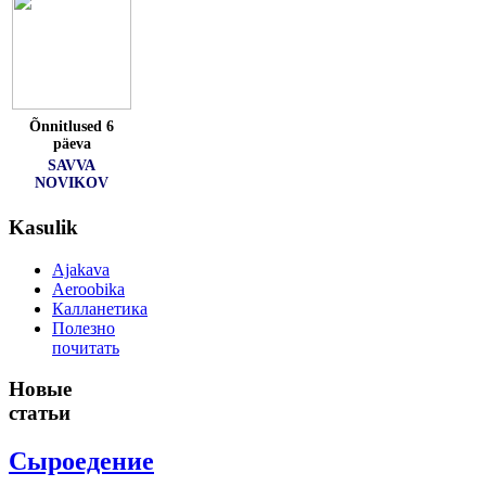
Õnnitlused 6
päeva
SAVVA
NOVIKOV
Kasulik
Ajakava
Aeroobika
Калланетика
Полезно
почитать
Новые
статьи
Сыроедение