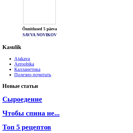
Õnnitlused 5 päeva
SAVVA NOVIKOV
Kasulik
Ajakava
Aeroobika
Калланетика
Полезно почитать
Новые
статьи
Сыроедение
Чтобы спина не...
Топ 5 рецептов