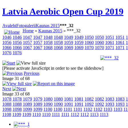
Latvia Aerobic Open Cup 2019
Avaleht
Fotogalerii
Kaunas 2015
***_32
Home
»
Kaunas 2015
» ***_32
1046
1046
1047
1047
1048
1048
1049
1049
1050
1050
1051
1051
1
1056
1056
1057
1057
1058
1058
1059
1059
1060
1060
1061
1061
1
1066
1066
1067
1067
1068
1068
1069
1069
1070
1070
1071
1071
1
1076
1076
[Please activate JavaScript in order to see the slideshow]
Previous
Image 31 of 68
Next
Image 33 of 68
1078
1078
1079
1079
1080
1080
1081
1081
1082
1082
1083
1083
1
1088
1088
1089
1089
1090
1090
1091
1091
1092
1092
1093
1093
1
1098
1098
1099
1099
1100
1100
1101
1101
1102
1102
1103
1103
11
1108
1109
1109
1110
1110
1111
1111
1112
1112
1113
1113